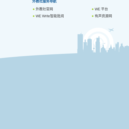
外教社服务导航
外教社官网
WE 平台
WE Write智能批阅
有声资源网