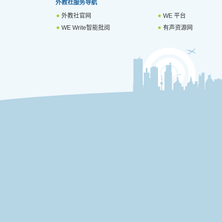
外教社服务导航
外教社官网
WE 平台
WE Write智能批阅
有声资源网