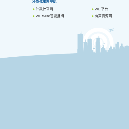
外教社服务导航
外教社官网
WE 平台
WE Write智能批阅
有声资源网