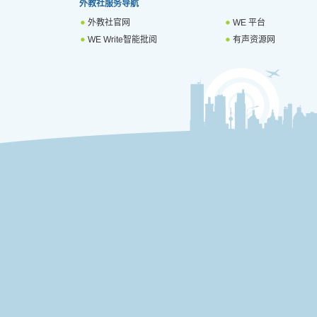
外教社服务导航
外教社官网
WE 平台
WE Write智能批阅
有声资源网