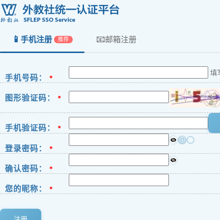
📱
📧
手机注册
邮箱注册
推荐
填
手机号码：
*
图形验证码：
*
手机验证码：
*
ⓘ
登录密码：
*
确认密码：
*
您的昵称：
*
注册