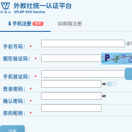
📱
📧
手机注册
邮箱注册
推荐
填
手机号码：
*
图形验证码：
*
手机验证码：
*
ⓘ
登录密码：
*
确认密码：
*
您的昵称：
*
注册