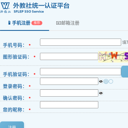
📱
📧
手机注册
邮箱注册
推荐
填
手机号码：
*
图形验证码：
*
手机验证码：
*
ⓘ
登录密码：
*
确认密码：
*
您的昵称：
*
注册