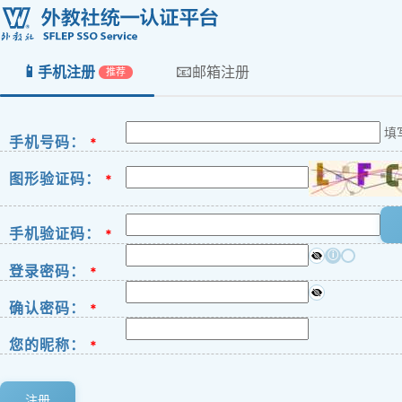
📱
📧
手机注册
邮箱注册
推荐
填
手机号码：
*
图形验证码：
*
手机验证码：
*
ⓘ
登录密码：
*
确认密码：
*
您的昵称：
*
注册