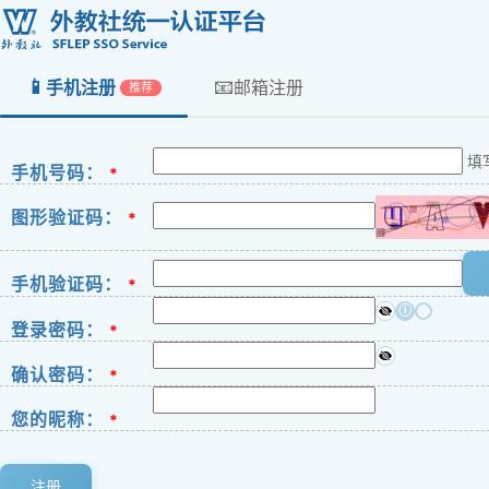
📱
📧
手机注册
邮箱注册
推荐
填
手机号码：
*
图形验证码：
*
手机验证码：
*
ⓘ
登录密码：
*
确认密码：
*
您的昵称：
*
注册