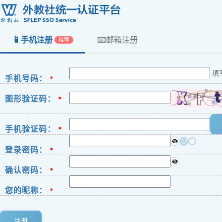
📱
📧
手机注册
邮箱注册
推荐
填
手机号码：
*
图形验证码：
*
手机验证码：
*
ⓘ
登录密码：
*
确认密码：
*
您的昵称：
*
注册