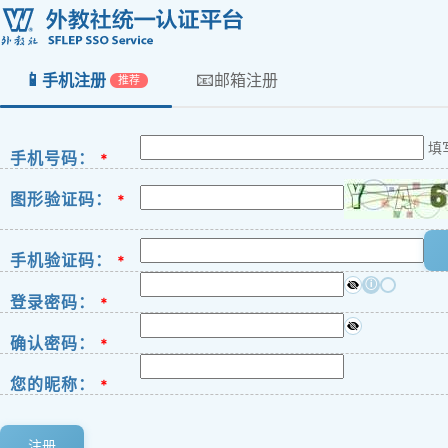
📱
📧
手机注册
邮箱注册
推荐
填
手机号码：
*
图形验证码：
*
手机验证码：
*
ⓘ
登录密码：
*
确认密码：
*
您的昵称：
*
注册