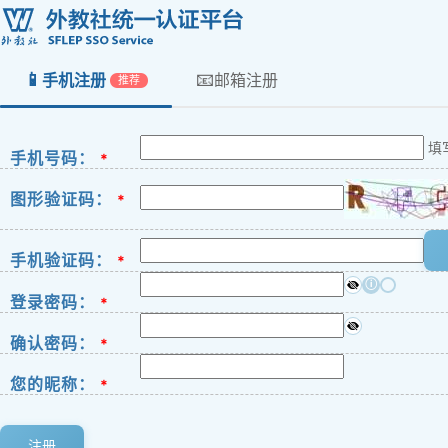
📱
📧
手机注册
邮箱注册
推荐
填
手机号码：
*
图形验证码：
*
手机验证码：
*
ⓘ
登录密码：
*
确认密码：
*
您的昵称：
*
注册