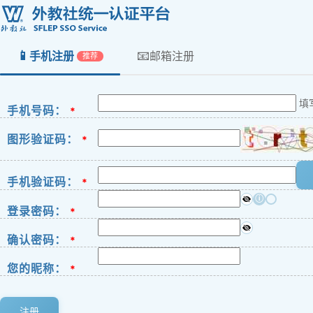
📱
📧
手机注册
邮箱注册
推荐
填
手机号码：
*
图形验证码：
*
手机验证码：
*
ⓘ
登录密码：
*
确认密码：
*
您的昵称：
*
注册