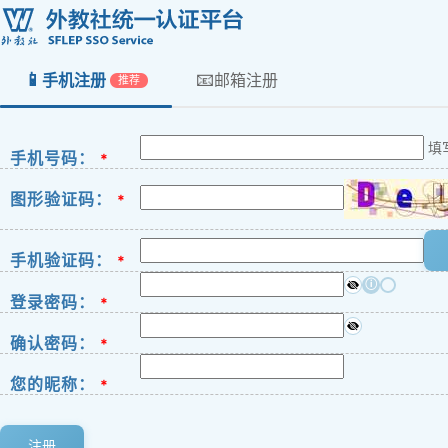
📱
📧
手机注册
邮箱注册
推荐
填
手机号码：
*
图形验证码：
*
手机验证码：
*
ⓘ
登录密码：
*
确认密码：
*
您的昵称：
*
注册