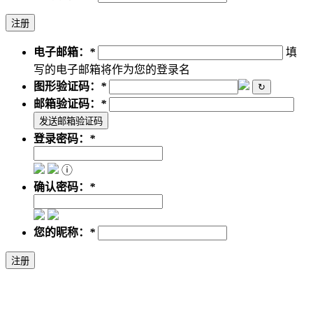
注册
电子邮箱：
*
填
写的电子邮箱将作为您的登录名
图形验证码：
*
↻
邮箱验证码：
*
发送邮箱验证码
登录密码：
*
ⓘ
确认密码：
*
您的昵称：
*
注册