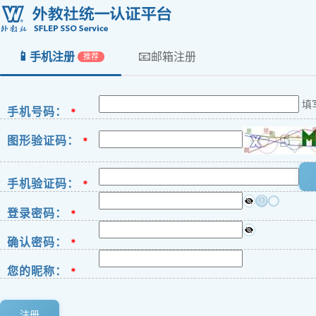
📱
📧
手机注册
邮箱注册
推荐
填
手机号码：
*
图形验证码：
*
手机验证码：
*
ⓘ
登录密码：
*
确认密码：
*
您的昵称：
*
注册