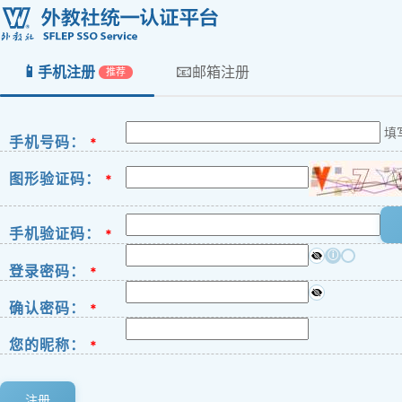
📱
📧
手机注册
邮箱注册
推荐
填
手机号码：
*
图形验证码：
*
手机验证码：
*
ⓘ
登录密码：
*
确认密码：
*
您的昵称：
*
注册