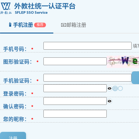
📱
📧
手机注册
邮箱注册
推荐
填
手机号码：
*
图形验证码：
*
手机验证码：
*
ⓘ
登录密码：
*
确认密码：
*
您的昵称：
*
注册