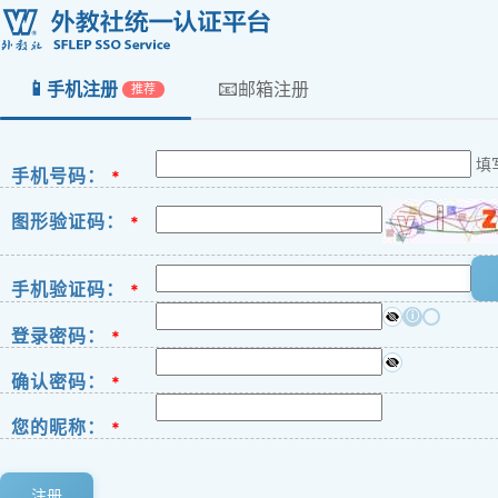
📱
📧
手机注册
邮箱注册
推荐
填
手机号码：
*
图形验证码：
*
手机验证码：
*
ⓘ
登录密码：
*
确认密码：
*
您的昵称：
*
注册