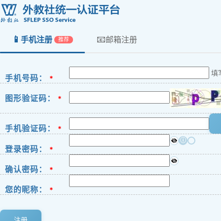
📱
📧
手机注册
邮箱注册
推荐
填
手机号码：
*
图形验证码：
*
手机验证码：
*
ⓘ
登录密码：
*
确认密码：
*
您的昵称：
*
注册