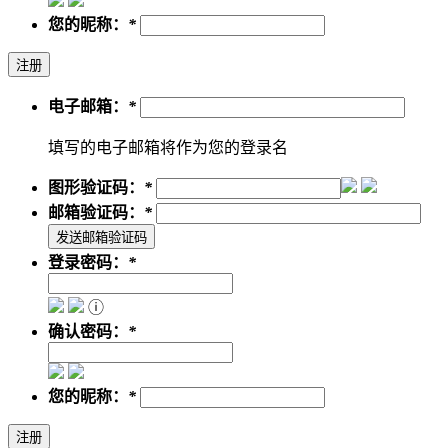
您的昵称：
*
注册
电子邮箱：
*
填写的电子邮箱将作为您的登录名
图形验证码：
*
邮箱验证码：
*
发送邮箱验证码
登录密码：
*
ⓘ
确认密码：
*
您的昵称：
*
注册