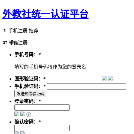
外教社统一认证平台
📱
手机注册
推荐
📧
邮箱注册
手机号码：
*
填写的手机号码将作为您的登录名
图形验证码：
*
手机验证码：
*
发送短信验证码
登录密码：
*
ⓘ
确认密码：
*