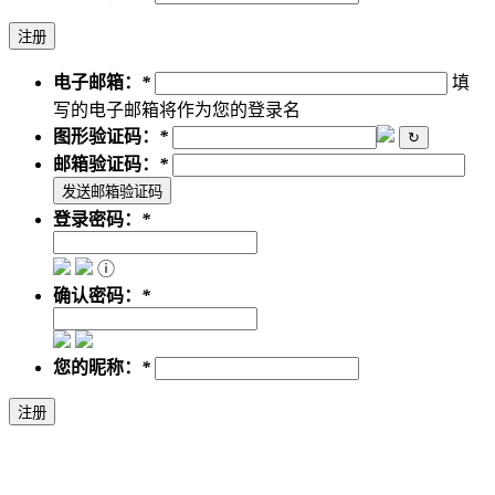
注册
电子邮箱：
*
填
写的电子邮箱将作为您的登录名
图形验证码：
*
↻
邮箱验证码：
*
发送邮箱验证码
登录密码：
*
ⓘ
确认密码：
*
您的昵称：
*
注册