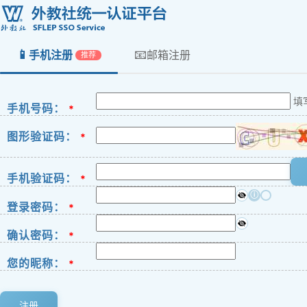
📱
📧
手机注册
邮箱注册
推荐
填
手机号码：
*
图形验证码：
*
手机验证码：
*
ⓘ
登录密码：
*
确认密码：
*
您的昵称：
*
注册