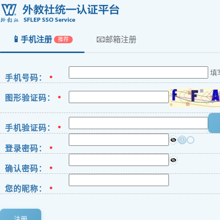
📱
📧
手机注册
邮箱注册
推荐
填
手机号码：
*
图形验证码：
*
手机验证码：
*
ⓘ
登录密码：
*
确认密码：
*
您的昵称：
*
注册