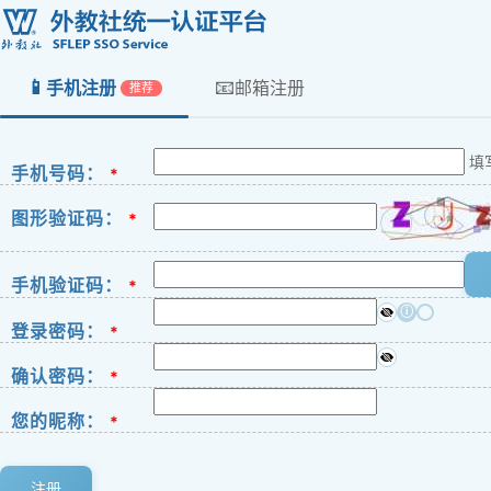
📱
📧
手机注册
邮箱注册
推荐
填
手机号码：
*
图形验证码：
*
手机验证码：
*
ⓘ
登录密码：
*
确认密码：
*
您的昵称：
*
注册