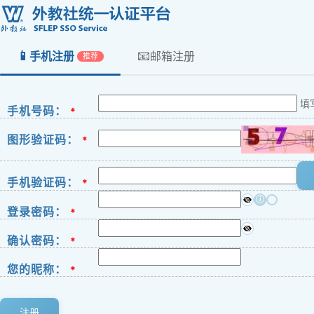
📱
📧
手机注册
邮箱注册
推荐
填
手机号码：
*
图形验证码：
*
手机验证码：
*
ⓘ
登录密码：
*
确认密码：
*
您的昵称：
*
注册