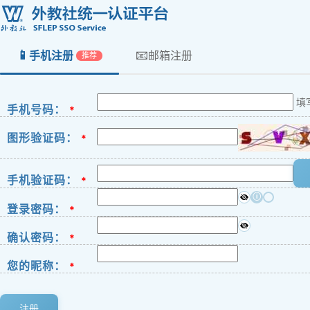
📱
📧
手机注册
邮箱注册
推荐
填
手机号码：
*
图形验证码：
*
手机验证码：
*
ⓘ
登录密码：
*
确认密码：
*
您的昵称：
*
注册