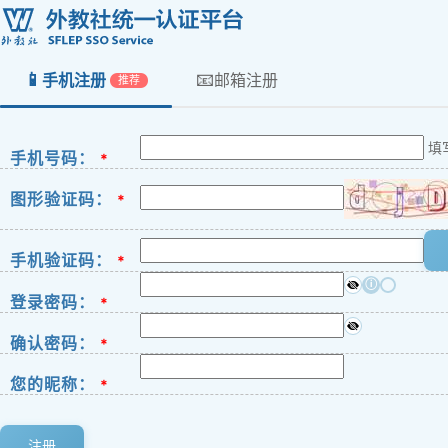
📱
📧
手机注册
邮箱注册
推荐
填
手机号码：
*
图形验证码：
*
手机验证码：
*
ⓘ
登录密码：
*
确认密码：
*
您的昵称：
*
注册