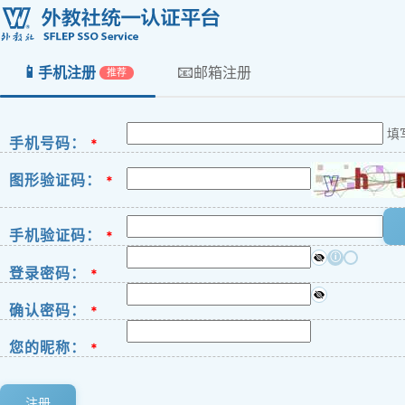
📱
📧
手机注册
邮箱注册
推荐
填
手机号码：
*
图形验证码：
*
手机验证码：
*
ⓘ
登录密码：
*
确认密码：
*
您的昵称：
*
注册